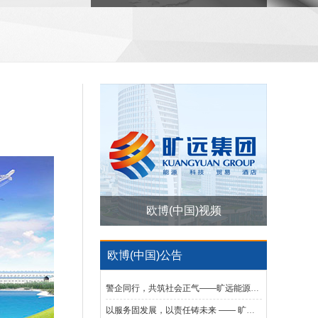
欧博(中国)视频
欧博(中国)公告
警企同行，共筑社会正气——旷远能源向省公安民警英烈基金会捐赠20万元
以服务固发展，以责任铸未来 —— 旷远欧博(中国)蝉联2024福建省服务业100强并荣获省社会责任100佳荣誉称号