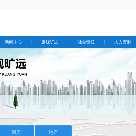
新闻中心
旗舰旷远
社会责任
人力资源
欧博(中国)公告
能源
社会公益
加入旷远
欧博(中国)资讯
科技
关爱员工
员工福利
行业动态
贸易
慈善事业
招聘信息
招标公告
酒店
爱心捐赠
友爱旷远
视频中心
地产
绿色环保
酒店
地产