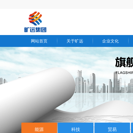
网站首页
关于旷远
企业文化
欧博(中国)简介
核心体系
总裁寄语
企业内刊
发展历程
员工风采
资质荣誉
能源
科技
贸易