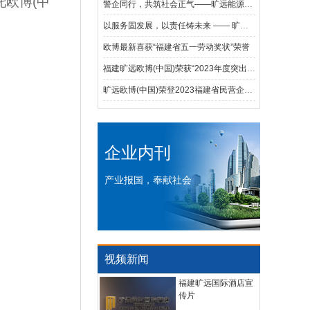
托欧博(中
警企同行，共筑社会正气——旷远能源向省公安民警英烈基金会捐赠20万元
以服务固发展，以责任铸未来 —— 旷远欧博(中国)蝉联2024福建省服务业100强并荣获省社会责任100佳荣誉称号
欧博最新喜获“福建省五一劳动奖状”荣誉
福建旷远欧博(中国)荣获“2023年度突出经济贡献企业特等奖”荣誉称号
旷远欧博(中国)荣登2023福建省民营企业百强榜
企业内刊
产业报国，奉献社会
视频新闻
福建旷远国际酒店宣
传片