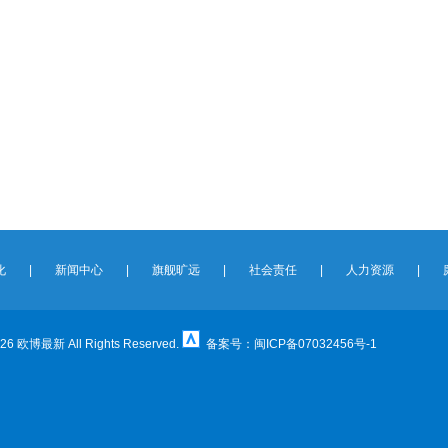
化
|
新闻中心
|
旗舰旷远
|
社会责任
|
人力资源
|
6 欧博最新 All Rights Reserved.
备案号：
闽ICP备07032456号-1