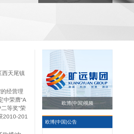
区西天尾镇
”的经营理
中荣膺“A
欧博(中国)视频
户二等奖”荣
10-201
欧博(中国)公告