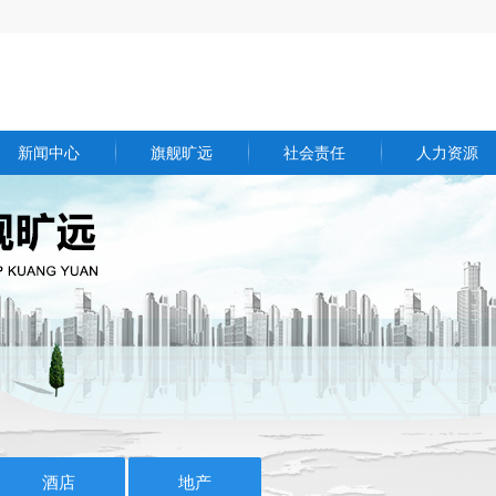
新闻中心
旗舰旷远
社会责任
人力资源
欧博(中国)公告
能源
社会公益
加入旷远
欧博(中国)资讯
科技
关爱员工
员工福利
行业动态
贸易
慈善事业
招聘信息
招标公告
酒店
爱心捐赠
友爱旷远
视频中心
地产
绿色环保
酒店
地产