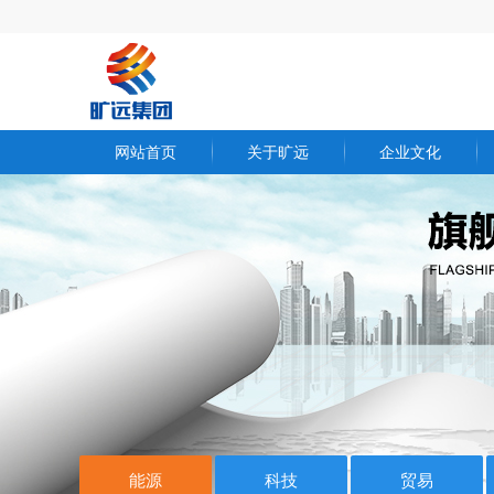
网站首页
关于旷远
企业文化
欧博(中国)简介
核心体系
总裁寄语
企业内刊
发展历程
员工风采
资质荣誉
能源
科技
贸易