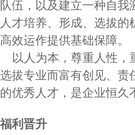
队伍，以及建立一种自我
人才培养、形成、选拔的
高效运作提供基础保障。
以人为本，尊重人性，
选拔专业而富有创见、责
的优秀人才，是企业恒久
福利晋升