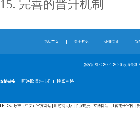
15. 完善的晋升机制
网站首页
|
关于旷远
|
企业文化
|
新
版权所有 © 2001-2026 欧博最新 All 
旷远欧博(中国)
顶点网络
友情链接：
|
LETOU-乐投（中文）官方网站
|
胜游网页版
|
胜游电竞
|
立博网站
|
江南电子官网
|